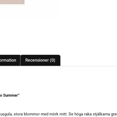
formation
Recensioner (0)
llo Summer”
sgula, stora blommor med mörk mitt. De höga raka stjälkarna grena