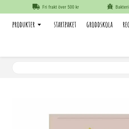
n.
KLARNA
Fri frakt över 500 kr
Bakteri
produkter
startpaket
groddskola
re