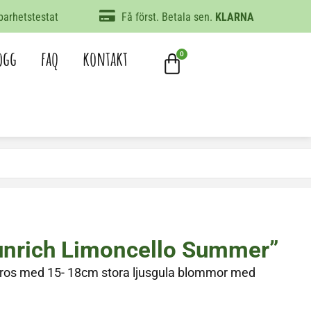
arhetstestat
Få först. Betala sen.
KLARNA
ogg
faq
kontakt
0
Sunrich Limoncello Summer”
ros med 15- 18cm stora ljusgula blommor med