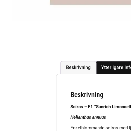
Beskrivning
Ytterligare in
Beskrivning
Solros – F1 ”Sunrich Limonce
Helianthus annuus
Enkelblommande solros med lju