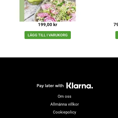
199,00
kr
7
LÄGG TILL I VARUKORG
Om oss
Allmänna villkor
Cookiepolicy