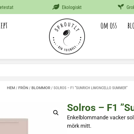
etestat
Ekologiskt
Grob
cept
om oss
bl
HEM
/
FRÖN
/
BLOMMOR
/ SOLROS – F1 ”SUNRICH LIMONCELLO SUMMER”
Solros – F1 ”
Enkelblommande vacker sol
mörk mitt.