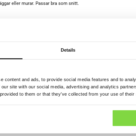
äggar eller murar. Passar bra som snitt.
Details
årig
/juni direktsådd
e content and ads, to provide social media features and to analy
 our site with our social media, advertising and analytics partn
 provided to them or that they’ve collected from your use of their
st och svalt efter groning. Avhärda innan utplantering när risk för fr
en före sådd och håll fuktigt under grotiden.
mber