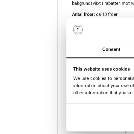
bakgrundsväxt i rabatter, mot v
Antal fröer:
ca 10 fröer
Egenskaper:
Höjd: ca 150- 180cm
Grobarhet: 90%
Consent
Årighet: Halvhärdig annuell/Ett
Såtid: Mars/april förodling maj
This website uses cookies
We use cookies to personalis
Rådjursresistent
information about your use of
Odling:
other information that you’ve
Förodla mars- april. Placera lju
jorden är uppvärmd. Vattna jord
Sådjup: ca 1cm
Grotid: Upp till 20 dagar
Växtläge: Sol
Blomtid/skördetid: Juli- septe