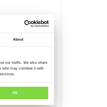
About
se our traffic. We also share
ers who may combine it with
 services.
ost är över. Kan direktsås när
OK