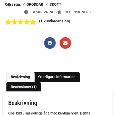
Odlas som:
GRODDAR
SKOTT
BESKRIVNING »
RECENSIONER »
(
1
kundrecension)
Betygsatt
1
5.00
av 5
baserat på
kundrecension
Beskrivning
Ytterligare information
Recensioner (1)
Beskrivning
Obs, bild visar odlingslåda med kantiga hörn. Denna