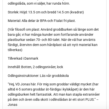
odlingslåda, som vi säljer, har runda hörn.
Storlek: Höjd: 13.5 cm och bredd 14.5 cm (kvadrat)
Material: Alla delar är BPA-och Ftalat fri plast.
(Vår filosofi om plast: Använd groddburken så länge som det
bara går, vi har många kunder som fortfarande använder
plastburkar sedan 70- och 80-talet. När de väl har använts
färdigt, återvinn dem som hårdplast så att nytt material kan
tillverkas)
Tillverkad i Danmark
Innehåll: Botten, 2 odlingsnivåer, lock
Odlingsinstruktioner: Läs vår groddskola
”Hej, VD Jonas här. För mig som groddar väldigt mycket (har
alltid 4-5 sorters groddar ät-färdiga i kylskåpet) är den här
odlingsburken helt fantastisk. Att man kan stapla extranivåer
på den och även odla skott i odlinslådan är ett stort PLUS.” –
Jonas