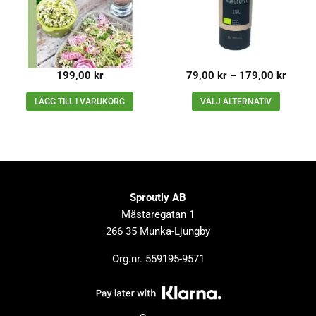
199,00
kr
79,00
kr
–
179,00
kr
LÄGG TILL I VARUKORG
VÄLJ ALTERNATIV
Sproutly AB
Mästaregatan 1
266 35 Munka-Ljungby
Org.nr. 559195-9571