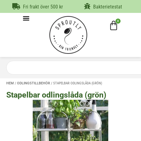
Fri frakt över 500 kr
Bakterietestat
0
HEM
/
ODLINGSTILLBEHÖR
/ STAPELBAR ODLINGSLÅDA (GRÖN)
Stapelbar odlingslåda (grön)