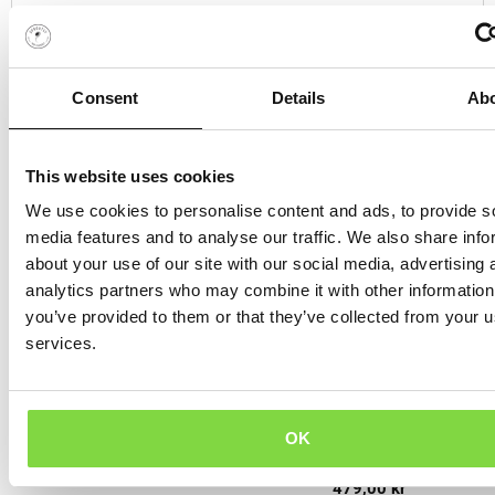
Consent
Details
Ab
This website uses cookies
Du kanske också gillar...
We use cookies to personalise content and ads, to provide s
media features and to analyse our traffic. We also share info
about your use of our site with our social media, advertising 
analytics partners who may combine it with other information
165,00
kr
you’ve provided to them or that they’ve collected from your us
LÄGG TILL I VARUKORG
services.
OK
479,00
kr