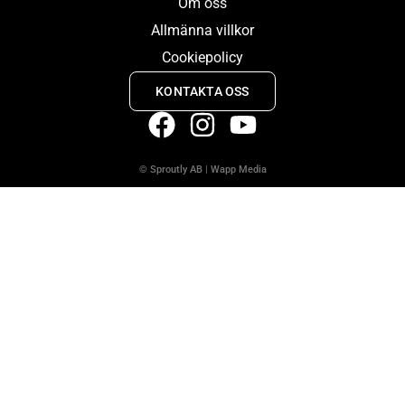
Om oss
Allmänna villkor
Cookiepolicy
KONTAKTA OSS
© Sproutly AB
|
Wapp Media