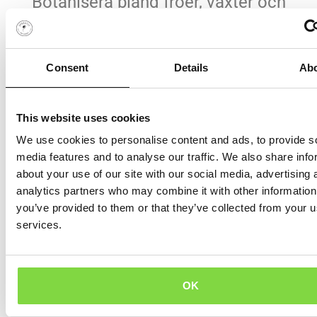
Botanisera bland fröer, växter och
redskap. Möt kunniga utställare och
ta del av spännande föredrag på
scenen.
Consent
Details
Ab
Annika Christensen,
trädgårdsfotograf, groddexpert och
medförfattare till vår bok ”Groddar
This website uses cookies
och Skott – Framtidens mat” håller
föredrag. FREDAG 8 MARS KL 11.30
We use cookies to personalise content and ads, to provide s
media features and to analyse our traffic. We also share info
Hoppas vi ses!
about your use of our site with our social media, advertising 
analytics partners who may combine it with other information
you’ve provided to them or that they’ve collected from your us
services.
OK
FÖREGÅENDE
NÄSTA