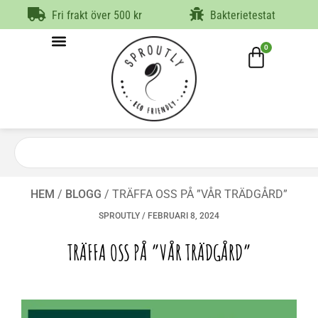
Fri frakt över 500 kr
Bakterietestat
0
HEM
/
BLOGG
/
TRÄFFA OSS PÅ ”VÅR TRÄDGÅRD”
SPROUTLY
/
FEBRUARI 8, 2024
TRÄFFA OSS PÅ ”VÅR TRÄDGÅRD”