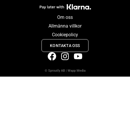
Om oss
Allmänna villkor
Cookiepolicy
KONTAKTA OSS
© Sproutly AB
|
Wapp Media