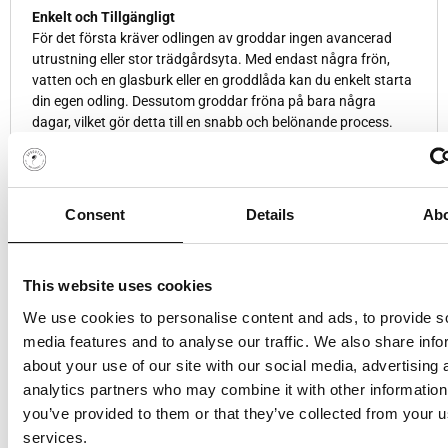
Enkelt och Tillgängligt
För det första kräver odlingen av groddar ingen avancerad
utrustning eller stor trädgårdsyta. Med endast några frön,
vatten och en glasburk eller en groddlåda kan du enkelt starta
din egen odling. Dessutom groddar fröna på bara några
dagar, vilket gör detta till en snabb och belönande process.
Rolig Familjeaktivitet
Vidare är odlingen av groddar en rolig aktivitet för hela
familjen! Barn älskar att se hur fröna växer och förändras dag
Consent
Details
Ab
för dag. Genom att delta i odlingen får de också en utmärkt
möjlighet att lära sig om växtlivscykler och näringslära på ett
praktiskt sätt.
This website uses cookies
Nyttigt och Näringsrikt
We use cookies to personalise content and ads, to provide s
Förutom att vara vackra, är groddar är fulla av antioxidanter,
vitaminer och mineraler. De är låga i kalorier men rika på
media features and to analyse our traffic. We also share info
näring, vilket gör dem till ett perfekt tillskott till smoothies,
about your use of our site with our social media, advertising 
sallader och smörgåsar. Genom att odla dina egna groddar
analytics partners who may combine it with other information
kan du säkerställa att de är färska och fria från
you’ve provided to them or that they’ve collected from your us
bekämpningsmedel.
services.