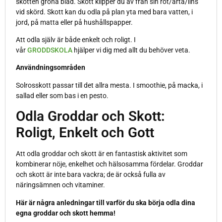
skotten gröna blad. Skott klipper du av från sin rot/ärta/lins
vid skörd. Skott kan du odla på plan yta med bara vatten, i
jord, på matta eller på hushållspapper.
Att odla själv är både enkelt och roligt. I
vår
GRODDSKOLA
hjälper vi dig med allt du behöver veta.
Användningsområden
Solrosskott passar till det allra mesta. I smoothie, på macka, i
sallad eller som bas i en pesto.
Odla Groddar och Skott:
Roligt, Enkelt och Gott
Att odla groddar och skott är en fantastisk aktivitet som
kombinerar nöje, enkelhet och hälsosamma fördelar. Groddar
och skott är inte bara vackra; de är också fulla av
näringsämnen och vitaminer.
Här är några anledningar till varför du ska börja odla dina
egna groddar och skott hemma!