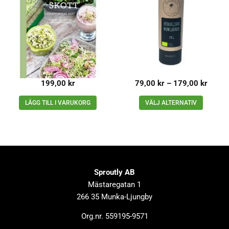
199,00
kr
79,00
kr
–
179,00
kr
LÄGG TILL I VARUKORG
VÄLJ ALTERNATIV
Sproutly AB
Mästaregatan 1
266 35 Munka-Ljungby
Org.nr. 559195-9571