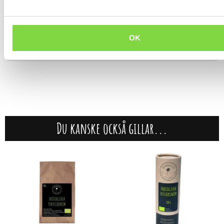
Sammanfattningsvis är odling av groddar och skott ett enkelt,
roligt och nyttigt sätt att förbättra din kost och njuta av
nyttiga godsaker. Börja din odlingsresa idag och upptäck alla
fördelar med att ha färska groddar tillgängliga året om!
OK
Du kanske också gillar...