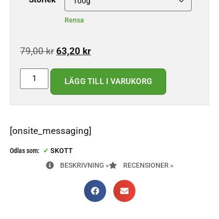
Rensa
79,00
kr
63,20
kr
LÄGG TILL I VARUKORG
[onsite_messaging]
Odlas som:
SKOTT
BESKRIVNING »
RECENSIONER »