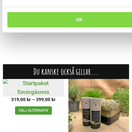
upptäck alla fördelar med att ha färska groddar tillgängliga
direkt från ditt hem!
OK
Du kanske också gillar...
319,00
kr
–
399,00
kr
VÄLJ ALTERNATIV