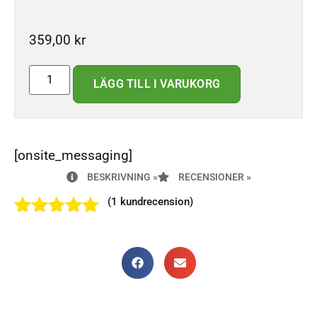
359,00
kr
LÄGG TILL I VARUKORG
[onsite_messaging]
BESKRIVNING »
RECENSIONER »
(
1
kundrecension)
Betygsatt
1
5.00
av 5
baserat på
kundrecension