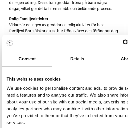
din egen odling. Dessutom groddar fröna på bara några
dagar, vilket gör detta till en snabb och belönande process.
Rolig Familjeaktivitet
Vidare är odlingen av groddar en rolig aktivitet för hela
familjen! Barn älskar att se hur fröna växer och förändras dag
för dag. Genom att delta i denna process får de också en
utmärkt möjlighet att lära sig om växtlivscykler och
näringslära på ett praktiskt sätt.
Consent
Details
Ab
Nyttigt och Näringsrikt
Förutom att vara vackra, är groddar och skott superfood som
är fulla av antioxidanter, vitaminer och mineraler. De är låga i
kalorier men rika på näring, vilket gör dem till ett perfekt
This website uses cookies
tillskott till smoothies, sallader och smörgåsar. Genom att
We use cookies to personalise content and ads, to provide s
odla dina egna groddar kan du säkerställa att de är färska
media features and to analyse our traffic. We also share info
och fria från bekämpningsmedel, vilket är en stor fördel för din
hälsa.
about your use of our site with our social media, advertising 
analytics partners who may combine it with other information
Sammanfattningsvis är odling av groddar och skott ett enkelt,
you’ve provided to them or that they’ve collected from your us
roligt och nyttigt sätt att förbättra din kost och njuta av
services.
nyttiga godsaker. Därför, börja din odlingsresa idag och