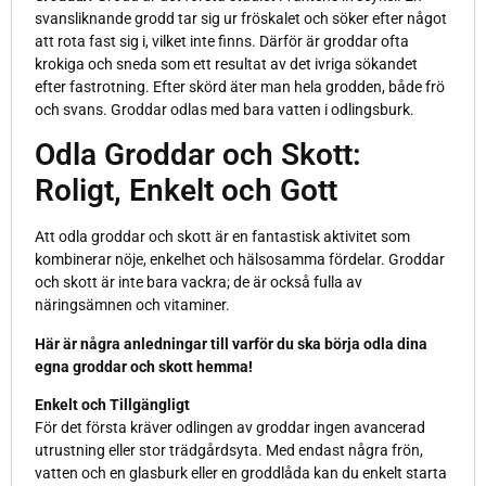
svansliknande grodd tar sig ur fröskalet och söker efter något
att rota fast sig i, vilket inte finns. Därför är groddar ofta
krokiga och sneda som ett resultat av det ivriga sökandet
efter fastrotning. Efter skörd äter man hela grodden, både frö
och svans. Groddar odlas med bara vatten i odlingsburk.
Odla Groddar och Skott:
Roligt, Enkelt och Gott
Att odla groddar och skott är en fantastisk aktivitet som
kombinerar nöje, enkelhet och hälsosamma fördelar. Groddar
och skott är inte bara vackra; de är också fulla av
näringsämnen och vitaminer.
Här är några anledningar till varför du ska börja odla dina
egna groddar och skott hemma!
Enkelt och Tillgängligt
För det första kräver odlingen av groddar ingen avancerad
utrustning eller stor trädgårdsyta. Med endast några frön,
vatten och en glasburk eller en groddlåda kan du enkelt starta