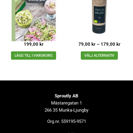
199,00
kr
79,00
kr
–
179,00
kr
LÄGG TILL I VARUKORG
VÄLJ ALTERNATIV
Sproutly AB
Mästaregatan 1
266 35 Munka-Ljungby
Org.nr. 559195-9571