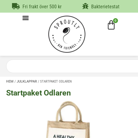
Fri frakt över 500 kr
Bakterietestat
0
HEM
/
JULKLAPPAR
/ STARTPAKET ODLAREN
Startpaket Odlaren