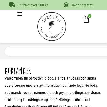
Fri frakt över 500 kr
Bakterietestat
0
KORIANDER
Välkommen till Sproutly’s blogg. Här delar Jonas och andra
gästbloggare med sig av information gällande levande föda,
spännande recept, näringslära och grymma odlingstips! Jonas
utbildar sig till näringsterapeut på Näringsmedicinska i
Stockholm och är författare till boken ”Groddar & Skott –