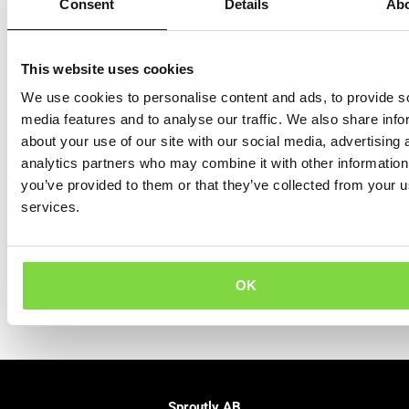
Consent
Details
Ab
BLOGG
This website uses cookies
We use cookies to personalise content and ads, to provide s
media features and to analyse our traffic. We also share info
about your use of our site with our social media, advertising 
analytics partners who may combine it with other information
Odla koriander
you’ve provided to them or that they’ve collected from your us
(microgreens/bladsallad)
services.
LÄS MER »
28 januari, 2021
OK
Sproutly AB